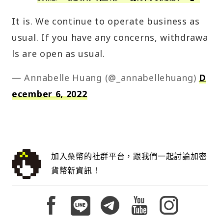
It is. We continue to operate business as
usual. If you have any concerns, withdrawa
ls are open as usual.
— Annabelle Huang (@_annabellehuang)
D
ecember 6, 2022
加入桑幣的社群平台，跟我們一起討論加密
貨幣新資訊！