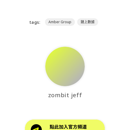
tags:
Amber Group
鏈上數據
zombit jeff