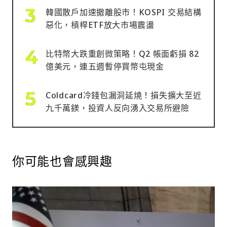
韓國散戶加速撤離股市！KOSPI 交易結構
惡化，槓桿ETF放大市場震盪
比特幣大跌重創微策略！Q2 帳面虧損 82
億美元，連五週暫停買幣屯現金
Coldcard冷錢包漏洞延燒！損失擴大至近
九千萬鎂，投資人反向湧入交易所避險
你可能也會感興趣