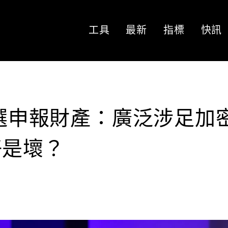
工具
最新
指標
快訊
人選申報財產：廣泛涉足加
好是壞？