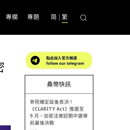
專欄
專題
简
繁
密
桑幣快訊
參院確定延後表決！
《CLARITY Act》推遲至
9 月，加密法案迎期中選舉
前最後決戰