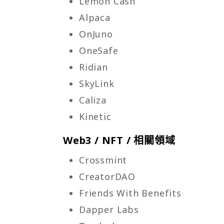
Lemon Cash
Alpaca
OnJuno
OneSafe
Ridian
SkyLink
Caliza
Kinetic
Web3 / NFT / 相關領域
Crossmint
CreatorDAO
Friends With Benefits
Dapper Labs