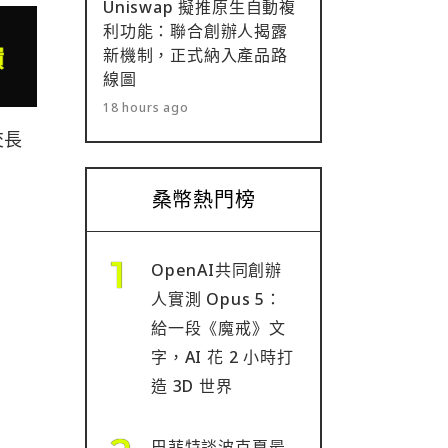
Uniswap 擬推原生自動複
利功能：聯合創辦人揭露
新機制，正式納入產品路
線圖
18 hours ago
交長
桑幣熱門榜
OpenAI共同創辦
人實測 Opus 5：
給一段《魔戒》文
字，AI 花 2 小時打
造 3D 世界
巴菲特談波克夏最