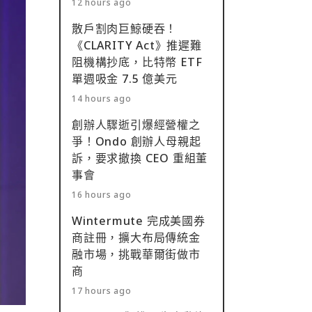
12 hours ago
散戶割肉巨鯨硬吞！
《CLARITY Act》推遲難
阻機構抄底，比特幣 ETF
單週吸金 7.5 億美元
14 hours ago
創辦人驟逝引爆經營權之
爭！Ondo 創辦人母親起
訴，要求撤換 CEO 重組董
事會
16 hours ago
Wintermute 完成美國券
商註冊，擴大布局傳統金
融市場，挑戰華爾街做市
商
17 hours ago