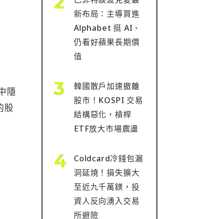
新布局：主導買進
Alphabet 挺 AI、
仍看好蘋果長期價
值
韓國散戶加速撤離
中隱
股市！KOSPI 交易
的股
結構惡化，槓桿
ETF放大市場震盪
Coldcard冷錢包漏
洞延燒！損失擴大
至近九千萬鎂，投
資人反向湧入交易
所避險