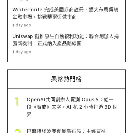
Wintermute 完成美國券商註冊，擴大布局傳統
金融市場，挑戰華爾街做市商
1 day ago
Uniswap 擬推原生自動複利功能：聯合創辦人揭
露新機制，正式納入產品路線圖
1 day ago
桑幣熱門榜
OpenAI共同創辦人實測 Opus 5：給一
段《魔戒》文字，AI 花 2 小時打造 3D 世
界
巴菲特談波克夏最新布局：主導買進