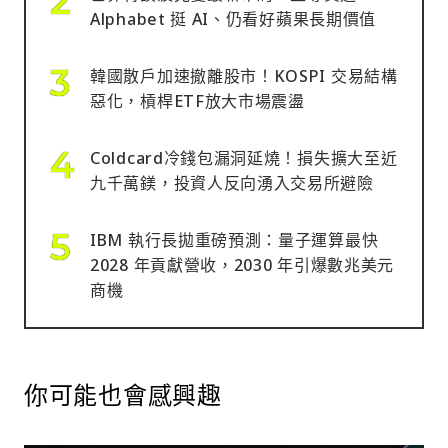
Alphabet 挺 AI、仍看好蘋果長期價值
韓國散戶加速撤離股市！KOSPI 交易結構
惡化，槓桿ETF放大市場震盪
Coldcard冷錢包漏洞延燒！損失擴大至近
九千萬鎂，投資人反向湧入交易所避險
IBM 執行長拋重磅預測：量子運算最快
2028 年貢獻營收，2030 年引爆數兆美元
商機
你可能也會感興趣