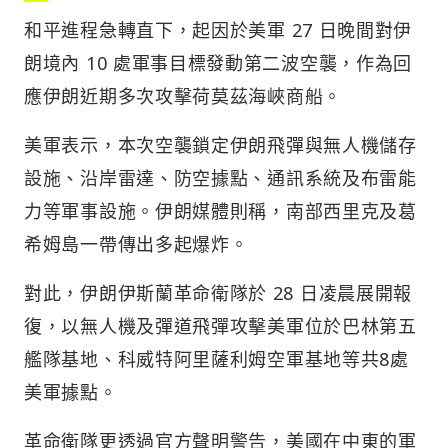
和平進程急轉直下，起因於美軍 27 日晚間對伊
朗境內 10 處軍事目標發動第二波空襲，作為回
應伊朗近期多次攻擊荷莫茲海峽商船。
美軍表示，本次空襲鎖定伊朗飛彈與無人機儲存
設施、沿岸雷達、防空據點、通訊系統及布雷能
力等軍事設施。伊朗媒體則稱，南部西里克及葛
希姆島一帶傳出多起爆炸。
對此，伊朗伊斯蘭革命衛隊於 28 日凌晨展開報
復，以無人機及彈道飛彈攻擊美軍位於巴林第五
艦隊基地、科威特阿里薩利姆空軍基地等共8處
美軍據點。
革命衛隊更透過官方聲明警告，美國在中東的軍