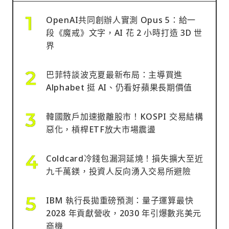
OpenAI共同創辦人實測 Opus 5：給一
段《魔戒》文字，AI 花 2 小時打造 3D 世
界
巴菲特談波克夏最新布局：主導買進
Alphabet 挺 AI、仍看好蘋果長期價值
韓國散戶加速撤離股市！KOSPI 交易結構
惡化，槓桿ETF放大市場震盪
Coldcard冷錢包漏洞延燒！損失擴大至近
九千萬鎂，投資人反向湧入交易所避險
IBM 執行長拋重磅預測：量子運算最快
2028 年貢獻營收，2030 年引爆數兆美元
商機