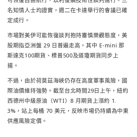
可恢復自由航行，以利後續技術性談判進行。三
名知情人士均證實，週二在卡達舉行的會議已確
定成行。
市場對美伊可能恢復談判抱持審慎樂觀態度，美
股期指亞洲盤 29 日普遍走高，其中 E-mini 那
斯達克100期貨、標普500及道瓊期貨同步上
揚。
不過，由於荷莫茲海峽仍存在高度軍事風險，國
際油價維持強勢。截至台北時間29日上午，紐約
西德州中級原油（WTI）8 月期貨上漲約 1.
3%，站上每桶 70 美元，反映市場仍持續為中東
供應風險定價。