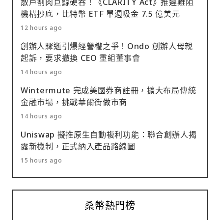
散戶割肉巨鯨硬吞！《CLARITY Act》推遲難阻
機構抄底，比特幣 ETF 單週吸金 7.5 億美元
12 hours ago
創辦人驟逝引爆經營權之爭！Ondo 創辦人母親
起訴，要求撤換 CEO 重組董事會
14 hours ago
Wintermute 完成美國券商註冊，擴大布局傳統
金融市場，挑戰華爾街做市商
14 hours ago
Uniswap 擬推原生自動複利功能：聯合創辦人揭
露新機制，正式納入產品路線圖
15 hours ago
桑幣熱門榜