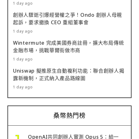
1 day ago
創辦人驟逝引爆經營權之爭！Ondo 創辦人母親
起訴，要求撤換 CEO 重組董事會
1 day ago
Wintermute 完成美國券商註冊，擴大布局傳統
金融市場，挑戰華爾街做市商
1 day ago
Uniswap 擬推原生自動複利功能：聯合創辦人揭
露新機制，正式納入產品路線圖
1 day ago
桑幣熱門榜
OpenAI共同創辦人實測 Opus 5：給一