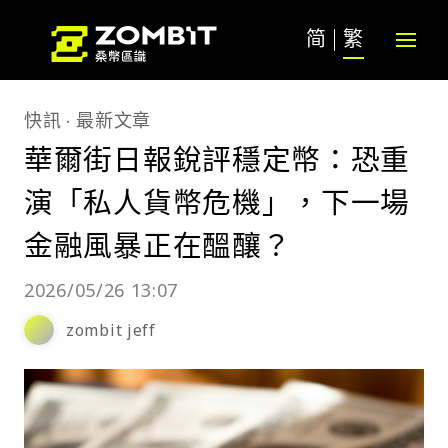
简
繁
快訊
最新文章
華爾街日報銳評穩定幣：恐重
演「私人貨幣危機」，下一場
金融風暴正在醞釀？
2026/05/26 13:07
zombit jeff