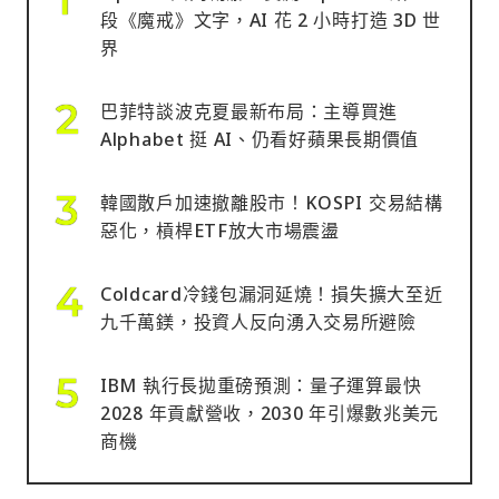
段《魔戒》文字，AI 花 2 小時打造 3D 世
界
巴菲特談波克夏最新布局：主導買進
Alphabet 挺 AI、仍看好蘋果長期價值
韓國散戶加速撤離股市！KOSPI 交易結構
惡化，槓桿ETF放大市場震盪
Coldcard冷錢包漏洞延燒！損失擴大至近
九千萬鎂，投資人反向湧入交易所避險
IBM 執行長拋重磅預測：量子運算最快
2028 年貢獻營收，2030 年引爆數兆美元
商機