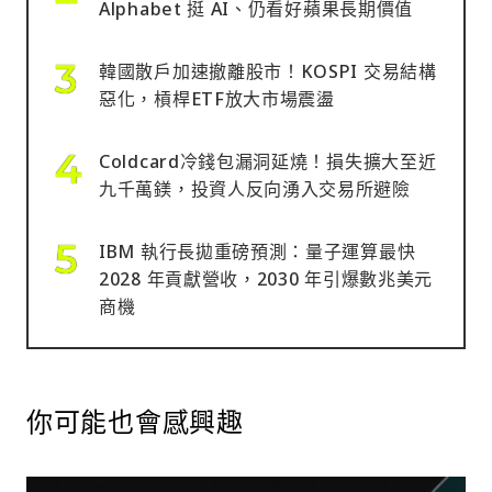
Alphabet 挺 AI、仍看好蘋果長期價值
韓國散戶加速撤離股市！KOSPI 交易結構
惡化，槓桿ETF放大市場震盪
Coldcard冷錢包漏洞延燒！損失擴大至近
九千萬鎂，投資人反向湧入交易所避險
IBM 執行長拋重磅預測：量子運算最快
2028 年貢獻營收，2030 年引爆數兆美元
商機
你可能也會感興趣