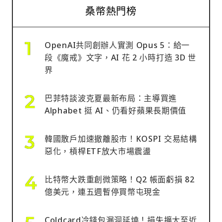
桑幣熱門榜
OpenAI共同創辦人實測 Opus 5：給一
段《魔戒》文字，AI 花 2 小時打造 3D 世
界
巴菲特談波克夏最新布局：主導買進
Alphabet 挺 AI、仍看好蘋果長期價值
韓國散戶加速撤離股市！KOSPI 交易結構
惡化，槓桿ETF放大市場震盪
比特幣大跌重創微策略！Q2 帳面虧損 82
億美元，連五週暫停買幣屯現金
Coldcard冷錢包漏洞延燒！損失擴大至近