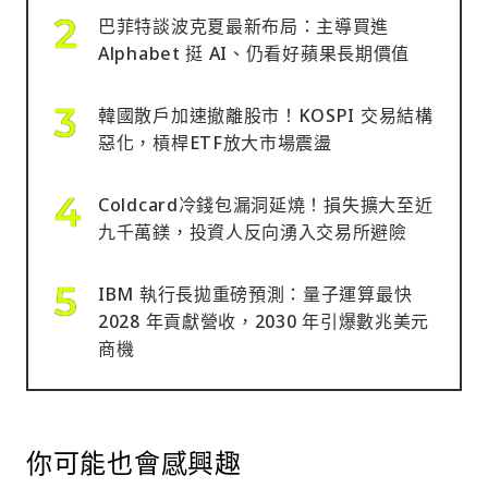
巴菲特談波克夏最新布局：主導買進
Alphabet 挺 AI、仍看好蘋果長期價值
韓國散戶加速撤離股市！KOSPI 交易結構
惡化，槓桿ETF放大市場震盪
Coldcard冷錢包漏洞延燒！損失擴大至近
九千萬鎂，投資人反向湧入交易所避險
IBM 執行長拋重磅預測：量子運算最快
2028 年貢獻營收，2030 年引爆數兆美元
商機
你可能也會感興趣