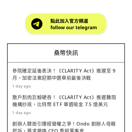
桑幣快訊
參院確定延後表決！《CLARITY Act》推遲至 9
月，加密法案迎期中選舉前最後決戰
1 day ago
散戶割肉巨鯨硬吞！《CLARITY Act》推遲難阻
機構抄底，比特幣 ETF 單週吸金 7.5 億美元
1 day ago
創辦人驟逝引爆經營權之爭！Ondo 創辦人母親
起訴，要求撤換 CEO 重組董事會