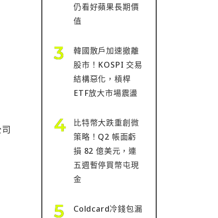
仍看好蘋果長期價
值
韓國散戶加速撤離
股市！KOSPI 交易
結構惡化，槓桿
統
ETF放大市場震盪
比特幣大跌重創微
公司
策略！Q2 帳面虧
損 82 億美元，連
五週暫停買幣屯現
。
金
Coldcard冷錢包漏