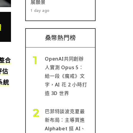
展願景
1 day ago
桑幣熱門榜
OpenAI共同創辦
整合
人實測 Opus 5：
評估
給一段《魔戒》文
系統
字，AI 花 2 小時打
造 3D 世界
巴菲特談波克夏最
新布局：主導買進
Alphabet 挺 AI、