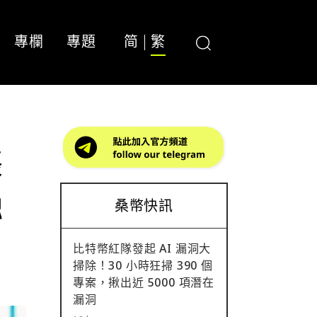
專欄
專題
简
繁
帳
融
桑幣快訊
比特幣紅隊發起 AI 漏洞大
掃除！30 小時狂掃 390 個
專案，揪出近 5000 項潛在
漏洞