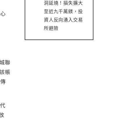
洞延燒！損失擴大
至近九千萬鎂，投
核心
資人反向湧入交易
所避險
斯城聯
然該帳
發傳
，代
放