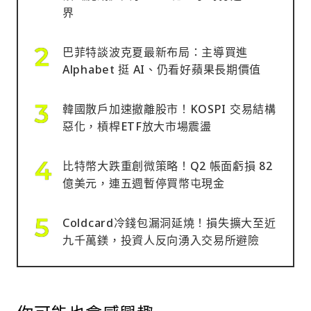
界
巴菲特談波克夏最新布局：主導買進
Alphabet 挺 AI、仍看好蘋果長期價值
韓國散戶加速撤離股市！KOSPI 交易結構
惡化，槓桿ETF放大市場震盪
比特幣大跌重創微策略！Q2 帳面虧損 82
億美元，連五週暫停買幣屯現金
Coldcard冷錢包漏洞延燒！損失擴大至近
九千萬鎂，投資人反向湧入交易所避險