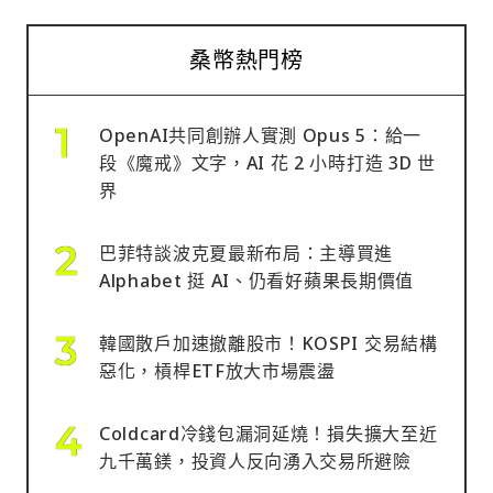
桑幣熱門榜
OpenAI共同創辦人實測 Opus 5：給一
段《魔戒》文字，AI 花 2 小時打造 3D 世
界
巴菲特談波克夏最新布局：主導買進
Alphabet 挺 AI、仍看好蘋果長期價值
韓國散戶加速撤離股市！KOSPI 交易結構
惡化，槓桿ETF放大市場震盪
Coldcard冷錢包漏洞延燒！損失擴大至近
九千萬鎂，投資人反向湧入交易所避險