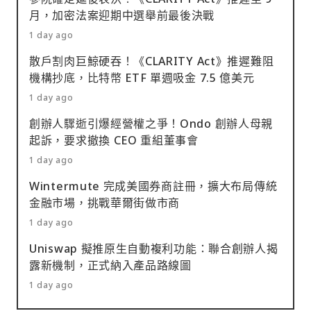
月，加密法案迎期中選舉前最後決戰
1 day ago
散戶割肉巨鯨硬吞！《CLARITY Act》推遲難阻
機構抄底，比特幣 ETF 單週吸金 7.5 億美元
1 day ago
創辦人驟逝引爆經營權之爭！Ondo 創辦人母親
起訴，要求撤換 CEO 重組董事會
1 day ago
Wintermute 完成美國券商註冊，擴大布局傳統
金融市場，挑戰華爾街做市商
1 day ago
Uniswap 擬推原生自動複利功能：聯合創辦人揭
露新機制，正式納入產品路線圖
1 day ago