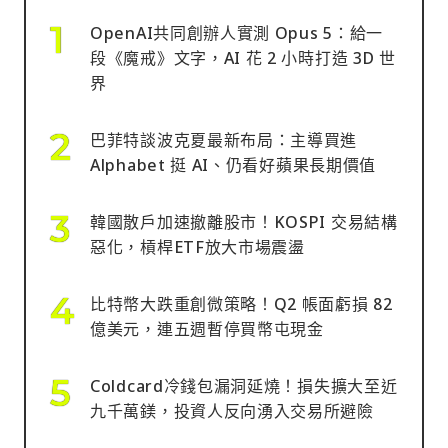
OpenAI共同創辦人實測 Opus 5：給一
段《魔戒》文字，AI 花 2 小時打造 3D 世
界
巴菲特談波克夏最新布局：主導買進
Alphabet 挺 AI、仍看好蘋果長期價值
韓國散戶加速撤離股市！KOSPI 交易結構
惡化，槓桿ETF放大市場震盪
比特幣大跌重創微策略！Q2 帳面虧損 82
億美元，連五週暫停買幣屯現金
Coldcard冷錢包漏洞延燒！損失擴大至近
九千萬鎂，投資人反向湧入交易所避險