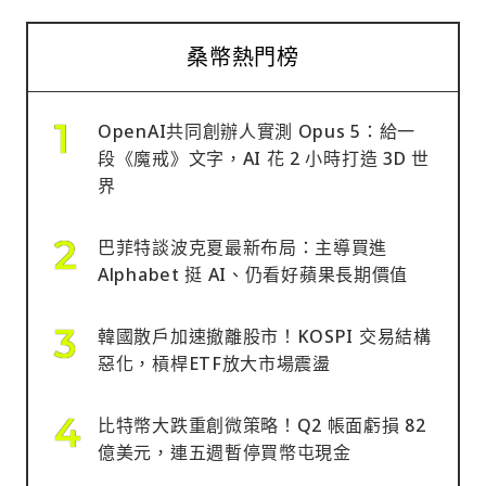
桑幣熱門榜
OpenAI共同創辦人實測 Opus 5：給一
段《魔戒》文字，AI 花 2 小時打造 3D 世
界
巴菲特談波克夏最新布局：主導買進
Alphabet 挺 AI、仍看好蘋果長期價值
韓國散戶加速撤離股市！KOSPI 交易結構
惡化，槓桿ETF放大市場震盪
比特幣大跌重創微策略！Q2 帳面虧損 82
億美元，連五週暫停買幣屯現金