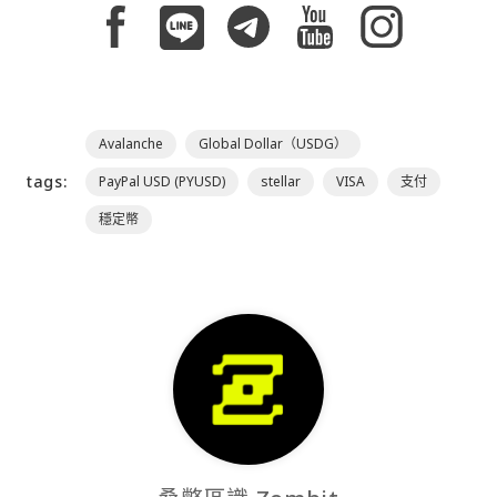
Avalanche
Global Dollar（USDG）
tags:
PayPal USD (PYUSD)
stellar
VISA
支付
穩定幣