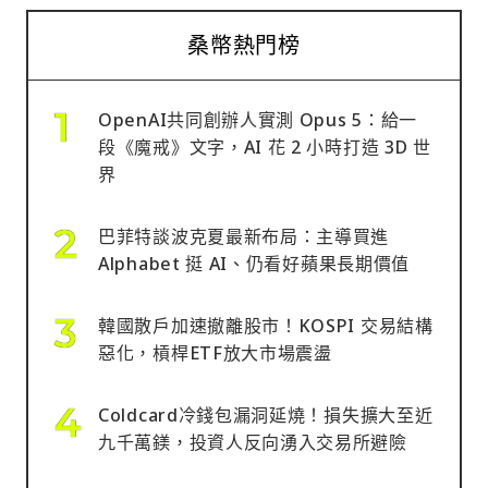
桑幣熱門榜
OpenAI共同創辦人實測 Opus 5：給一
段《魔戒》文字，AI 花 2 小時打造 3D 世
界
巴菲特談波克夏最新布局：主導買進
Alphabet 挺 AI、仍看好蘋果長期價值
韓國散戶加速撤離股市！KOSPI 交易結構
惡化，槓桿ETF放大市場震盪
Coldcard冷錢包漏洞延燒！損失擴大至近
九千萬鎂，投資人反向湧入交易所避險