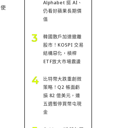
Alphabet 挺 AI、
法使
仍看好蘋果長期價
值
韓國散戶加速撤離
股市！KOSPI 交易
結構惡化，槓桿
ETF放大市場震盪
比特幣大跌重創微
策略！Q2 帳面虧
損 82 億美元，連
五週暫停買幣屯現
金