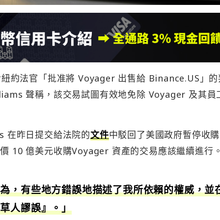
約法官「批准將 Voyager 出售給 Binance.US」
liams 聲稱，該交易試圖有效地免除 Voyager 及其
ams 在昨日提交給法院的
文件
中駁回了美國政府暫停收購
出價 10 億美元收購Voyager 資產的交易應該繼續進行
所為，有些地方錯誤地描述了我所依賴的權威，並
稻草人謬誤』。」