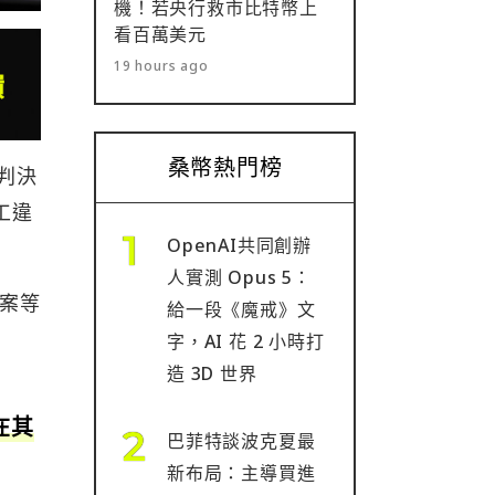
機！若央行救市比特幣上
看百萬美元
19 hours ago
桑幣熱門榜
的判決
員工違
OpenAI共同創辦
人實測 Opus 5：
案等
給一段《魔戒》文
。
字，AI 花 2 小時打
造 3D 世界
在其
巴菲特談波克夏最
新布局：主導買進