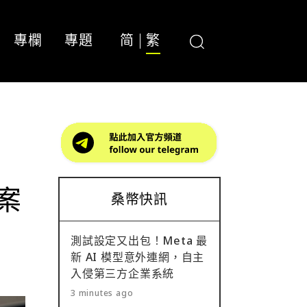
專欄
專題
简
繁
購案
桑幣快訊
測試設定又出包！Meta 最
新 AI 模型意外連網，自主
入侵第三方企業系統
3 minutes ago