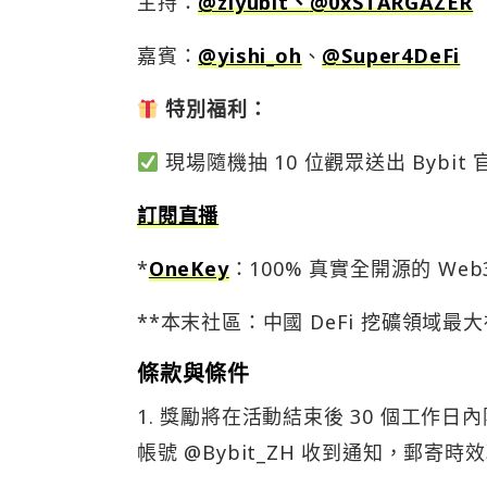
主持：
@ziyubit、
@0xSTARGAZER
嘉賓：
@yishi_oh
、
@Super4DeFi
特別福利：
現場隨機抽 10 位觀眾送出 Bybit 
訂閱直播
*
OneKey
：100% 真實全開源的 W
**本末社區：中國 DeFi 挖礦領域最
條款與條件
1. 獎勵將在活動結束後 30 個工作
帳號 @Bybit_ZH 收到通知，郵