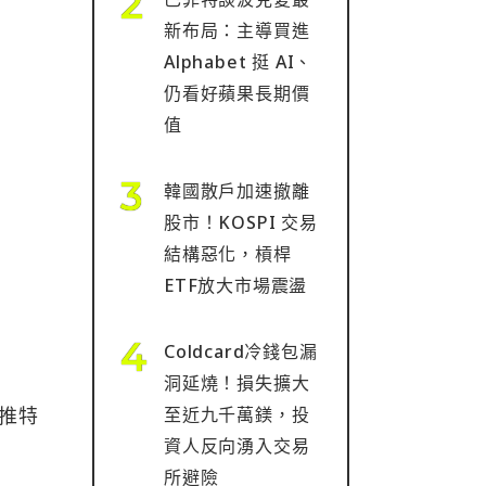
新布局：主導買進
Alphabet 挺 AI、
仍看好蘋果長期價
值
韓國散戶加速撤離
股市！KOSPI 交易
結構惡化，槓桿
ETF放大市場震盪
Coldcard冷錢包漏
洞延燒！損失擴大
方推特
至近九千萬鎂，投
資人反向湧入交易
所避險