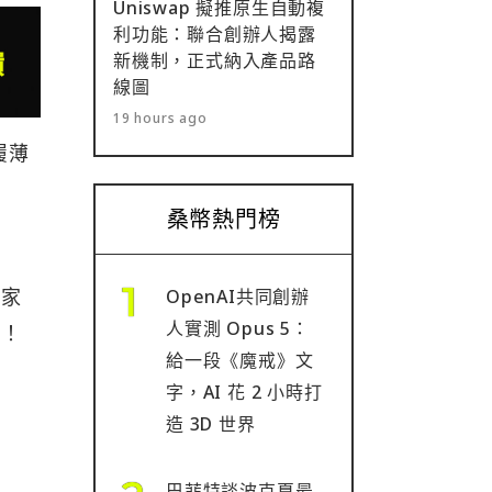
Uniswap 擬推原生自動複
利功能：聯合創辦人揭露
新機制，正式納入產品路
線圖
19 hours ago
履薄
桑幣熱門榜
大家
OpenAI共同創辦
人實測 Opus 5：
霧！
給一段《魔戒》文
字，AI 花 2 小時打
造 3D 世界
巴菲特談波克夏最