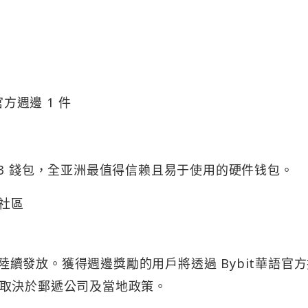
官方週邊 1 件
eb3 錢包，全亚洲最值得信赖且易于使用的硬件钱包。
大社區
日內陸續發放。獲得週邊獎勵的用戶將透過 Bybit華語官
寄時效取決於郵遞公司及當地政策。