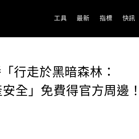
工具
最新
指標
快訊
 直播「行走於黑暗森林：
資產安全」免費得官方周邊