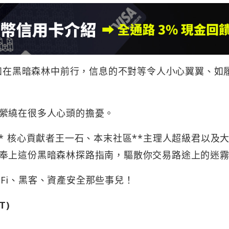
猶如在黑暗森林中前行，信息的不對等令人小心翼翼、如
縈繞在很多人心頭的擔憂。
Key* 核心貢獻者王一石、本末社區**主理人超級君以及
奉上這份黑暗森林探路指南，驅散你交易路途上的迷
eFi、黑客、資產安全那些事兒！
T)