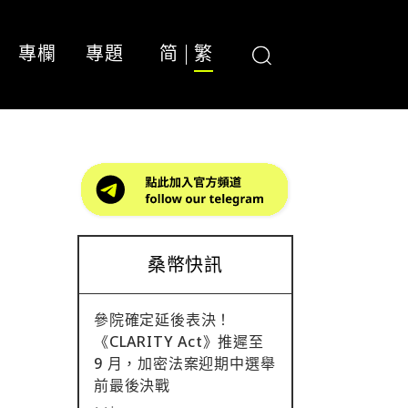
專欄
專題
简
繁
！
桑幣快訊
參院確定延後表決！
《CLARITY Act》推遲至
9 月，加密法案迎期中選舉
前最後決戰