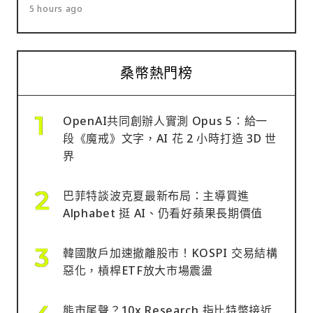
5 hours ago
桑幣熱門榜
OpenAI共同創辦人實測 Opus 5：給一
段《魔戒》文字，AI 花 2 小時打造 3D 世
界
巴菲特談波克夏最新布局：主導買進
Alphabet 挺 AI、仍看好蘋果長期價值
韓國散戶加速撤離股市！KOSPI 交易結構
惡化，槓桿ETF放大市場震盪
熊市尾聲？10x Research 指比特幣接近