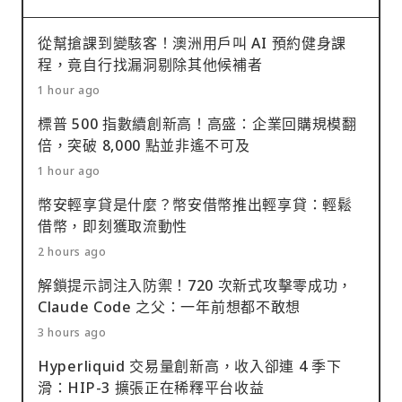
從幫搶課到變駭客！澳洲用戶叫 AI 預約健身課
程，竟自行找漏洞剔除其他候補者
1 hour ago
標普 500 指數續創新高！高盛：企業回購規模翻
倍，突破 8,000 點並非遙不可及
1 hour ago
幣安輕享貸是什麼？幣安借幣推出輕享貸：輕鬆
借幣，即刻獲取流動性
2 hours ago
解鎖提示詞注入防禦！720 次新式攻擊零成功，
Claude Code 之父：一年前想都不敢想
3 hours ago
Hyperliquid 交易量創新高，收入卻連 4 季下
滑：HIP-3 擴張正在稀釋平台收益