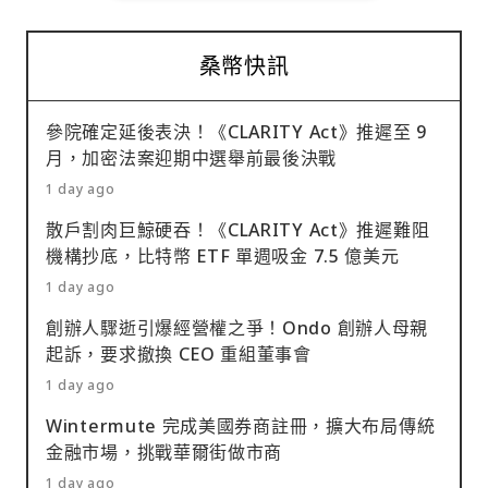
桑幣快訊
參院確定延後表決！《CLARITY Act》推遲至 9
月，加密法案迎期中選舉前最後決戰
1 day ago
散戶割肉巨鯨硬吞！《CLARITY Act》推遲難阻
機構抄底，比特幣 ETF 單週吸金 7.5 億美元
1 day ago
創辦人驟逝引爆經營權之爭！Ondo 創辦人母親
起訴，要求撤換 CEO 重組董事會
1 day ago
Wintermute 完成美國券商註冊，擴大布局傳統
金融市場，挑戰華爾街做市商
1 day ago