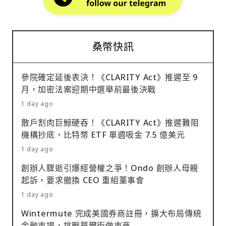
桑幣快訊
參院確定延後表決！《CLARITY Act》推遲至 9
月，加密法案迎期中選舉前最後決戰
1 day ago
散戶割肉巨鯨硬吞！《CLARITY Act》推遲難阻
機構抄底，比特幣 ETF 單週吸金 7.5 億美元
1 day ago
創辦人驟逝引爆經營權之爭！Ondo 創辦人母親
起訴，要求撤換 CEO 重組董事會
1 day ago
Wintermute 完成美國券商註冊，擴大布局傳統
金融市場，挑戰華爾街做市商