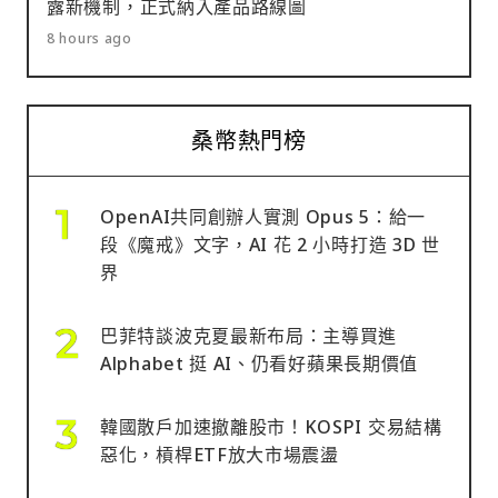
露新機制，正式納入產品路線圖
8 hours ago
桑幣熱門榜
OpenAI共同創辦人實測 Opus 5：給一
段《魔戒》文字，AI 花 2 小時打造 3D 世
界
巴菲特談波克夏最新布局：主導買進
Alphabet 挺 AI、仍看好蘋果長期價值
韓國散戶加速撤離股市！KOSPI 交易結構
惡化，槓桿ETF放大市場震盪