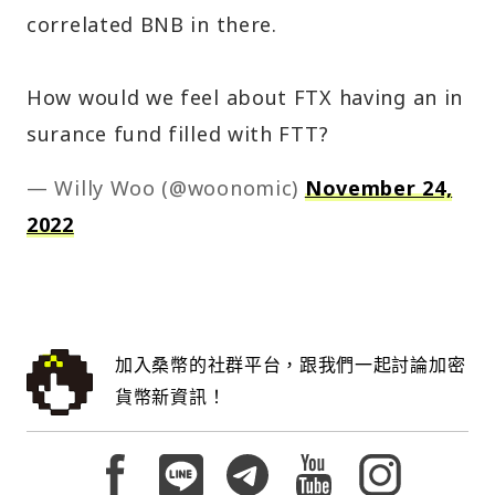
correlated BNB in there.
How would we feel about FTX having an in
surance fund filled with FTT?
— Willy Woo (@woonomic)
November 24,
2022
加入桑幣的社群平台，跟我們一起討論加密
貨幣新資訊！