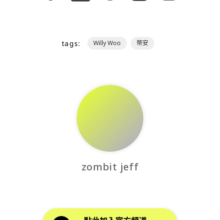
tags:
Willy Woo
幣安
zombit jeff