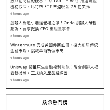
散戶割肉巨鯨硬吞！《CLARITY Act》推遲難阻
機構抄底，比特幣 ETF 單週吸金 7.5 億美元
6 hours ago
創辦人驟逝引爆經營權之爭！Ondo 創辦人母親
起訴，要求撤換 CEO 重組董事會
8 hours ago
Wintermute 完成美國券商註冊，擴大布局傳統
金融市場，挑戰華爾街做市商
9 hours ago
Uniswap 擬推原生自動複利功能：聯合創辦人揭
露新機制，正式納入產品路線圖
9 hours ago
桑幣熱門榜