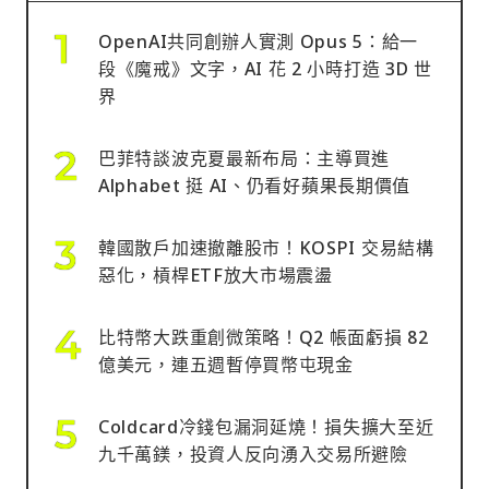
OpenAI共同創辦人實測 Opus 5：給一
段《魔戒》文字，AI 花 2 小時打造 3D 世
界
巴菲特談波克夏最新布局：主導買進
Alphabet 挺 AI、仍看好蘋果長期價值
韓國散戶加速撤離股市！KOSPI 交易結構
惡化，槓桿ETF放大市場震盪
比特幣大跌重創微策略！Q2 帳面虧損 82
億美元，連五週暫停買幣屯現金
Coldcard冷錢包漏洞延燒！損失擴大至近
九千萬鎂，投資人反向湧入交易所避險