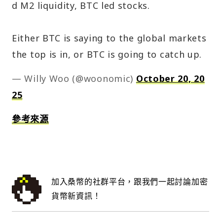
d M2 liquidity, BTC led stocks.
Either BTC is saying to the global markets
the top is in, or BTC is going to catch up.
— Willy Woo (@woonomic)
October 20, 20
25
參考來源
加入桑幣的社群平台，跟我們一起討論加密
貨幣新資訊！