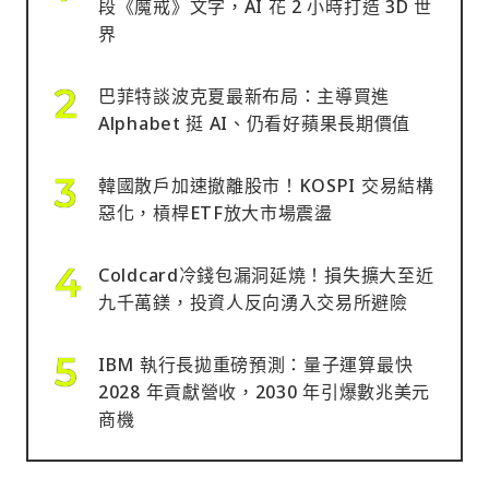
段《魔戒》文字，AI 花 2 小時打造 3D 世
界
巴菲特談波克夏最新布局：主導買進
Alphabet 挺 AI、仍看好蘋果長期價值
韓國散戶加速撤離股市！KOSPI 交易結構
惡化，槓桿ETF放大市場震盪
Coldcard冷錢包漏洞延燒！損失擴大至近
九千萬鎂，投資人反向湧入交易所避險
IBM 執行長拋重磅預測：量子運算最快
2028 年貢獻營收，2030 年引爆數兆美元
商機