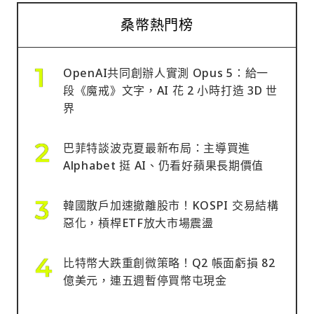
桑幣熱門榜
OpenAI共同創辦人實測 Opus 5：給一
段《魔戒》文字，AI 花 2 小時打造 3D 世
界
巴菲特談波克夏最新布局：主導買進
Alphabet 挺 AI、仍看好蘋果長期價值
韓國散戶加速撤離股市！KOSPI 交易結構
惡化，槓桿ETF放大市場震盪
比特幣大跌重創微策略！Q2 帳面虧損 82
億美元，連五週暫停買幣屯現金