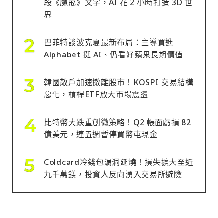
段《魔戒》文字，AI 花 2 小時打造 3D 世
界
巴菲特談波克夏最新布局：主導買進
Alphabet 挺 AI、仍看好蘋果長期價值
韓國散戶加速撤離股市！KOSPI 交易結構
惡化，槓桿ETF放大市場震盪
比特幣大跌重創微策略！Q2 帳面虧損 82
億美元，連五週暫停買幣屯現金
Coldcard冷錢包漏洞延燒！損失擴大至近
九千萬鎂，投資人反向湧入交易所避險