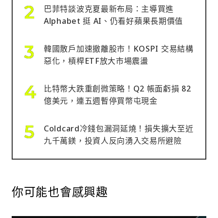
巴菲特談波克夏最新布局：主導買進
Alphabet 挺 AI、仍看好蘋果長期價值
韓國散戶加速撤離股市！KOSPI 交易結構
惡化，槓桿ETF放大市場震盪
比特幣大跌重創微策略！Q2 帳面虧損 82
億美元，連五週暫停買幣屯現金
Coldcard冷錢包漏洞延燒！損失擴大至近
九千萬鎂，投資人反向湧入交易所避險
你可能也會感興趣