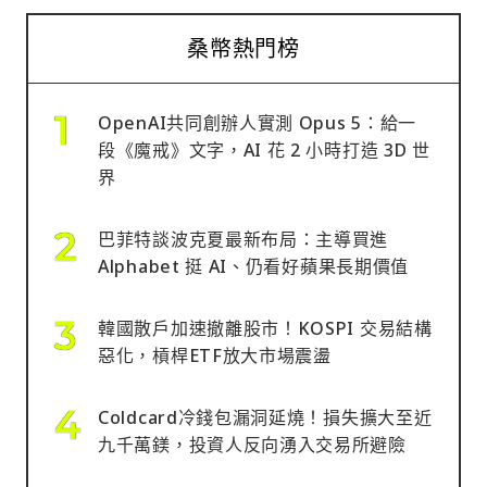
桑幣熱門榜
OpenAI共同創辦人實測 Opus 5：給一
段《魔戒》文字，AI 花 2 小時打造 3D 世
界
巴菲特談波克夏最新布局：主導買進
Alphabet 挺 AI、仍看好蘋果長期價值
韓國散戶加速撤離股市！KOSPI 交易結構
惡化，槓桿ETF放大市場震盪
Coldcard冷錢包漏洞延燒！損失擴大至近
九千萬鎂，投資人反向湧入交易所避險