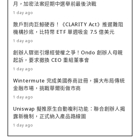
月，加密法案迎期中選舉前最後決戰
1 day ago
散戶割肉巨鯨硬吞！《CLARITY Act》推遲難阻
機構抄底，比特幣 ETF 單週吸金 7.5 億美元
1 day ago
創辦人驟逝引爆經營權之爭！Ondo 創辦人母親
起訴，要求撤換 CEO 重組董事會
1 day ago
Wintermute 完成美國券商註冊，擴大布局傳統
金融市場，挑戰華爾街做市商
1 day ago
Uniswap 擬推原生自動複利功能：聯合創辦人揭
露新機制，正式納入產品路線圖
1 day ago