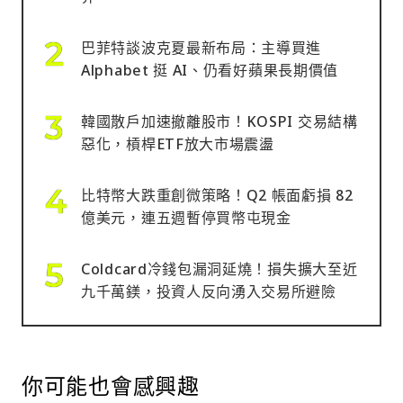
巴菲特談波克夏最新布局：主導買進
Alphabet 挺 AI、仍看好蘋果長期價值
韓國散戶加速撤離股市！KOSPI 交易結構
惡化，槓桿ETF放大市場震盪
比特幣大跌重創微策略！Q2 帳面虧損 82
億美元，連五週暫停買幣屯現金
Coldcard冷錢包漏洞延燒！損失擴大至近
九千萬鎂，投資人反向湧入交易所避險
你可能也會感興趣