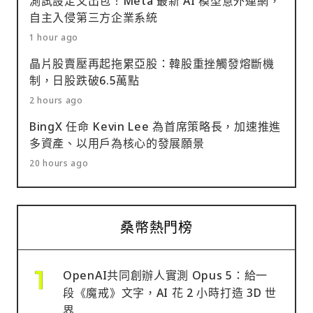
測試設定又出包！Meta 最新 AI 模型意外連網，
自主入侵第三方企業系統
1 hour ago
晶片股賣壓再起拖累亞股：韓股重挫觸發熔斷機
制，日股跌破6.5萬點
2 hours ago
BingX 任命 Kevin Lee 為首席策略長，加速推進
多資產、以用戶為核心的發展願景
20 hours ago
桑幣熱門榜
OpenAI共同創辦人實測 Opus 5：給一
段《魔戒》文字，AI 花 2 小時打造 3D 世
界