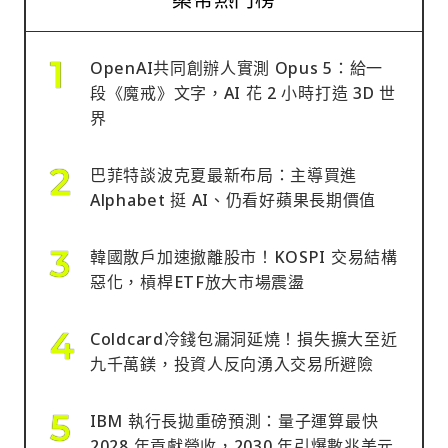
OpenAI共同創辦人實測 Opus 5：給一
段《魔戒》文字，AI 花 2 小時打造 3D 世
界
巴菲特談波克夏最新布局：主導買進
Alphabet 挺 AI、仍看好蘋果長期價值
韓國散戶加速撤離股市！KOSPI 交易結構
惡化，槓桿ETF放大市場震盪
Coldcard冷錢包漏洞延燒！損失擴大至近
九千萬鎂，投資人反向湧入交易所避險
IBM 執行長拋重磅預測：量子運算最快
2028 年貢獻營收，2030 年引爆數兆美元