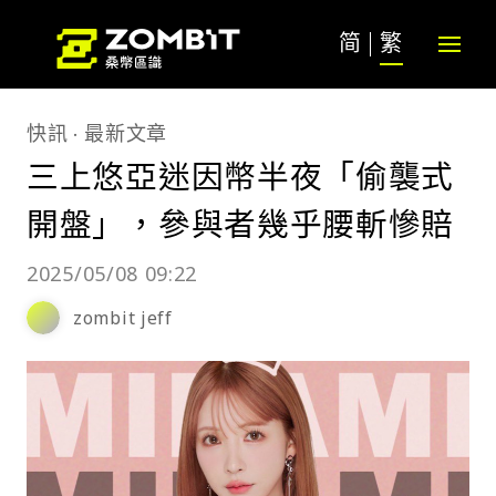
简
繁
快訊
最新文章
三上悠亞迷因幣半夜「偷襲式
開盤」，參與者幾乎腰斬慘賠
2025/05/08 09:22
zombit jeff