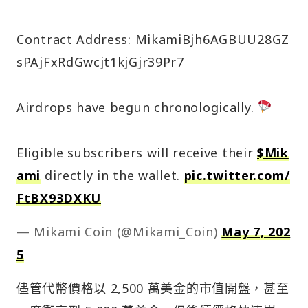
Contract Address: MikamiBjh6AGBUU28GZ
sPAjFxRdGwcjt1kjGjr39Pr7
Airdrops have begun chronologically.
Eligible subscribers will receive their
$Mik
ami
directly in the wallet.
pic.twitter.com/
FtBX93DXKU
— Mikami Coin (@Mikami_Coin)
May 7, 202
5
儘管代幣價格以 2,500 萬美金的市值開盤，甚至