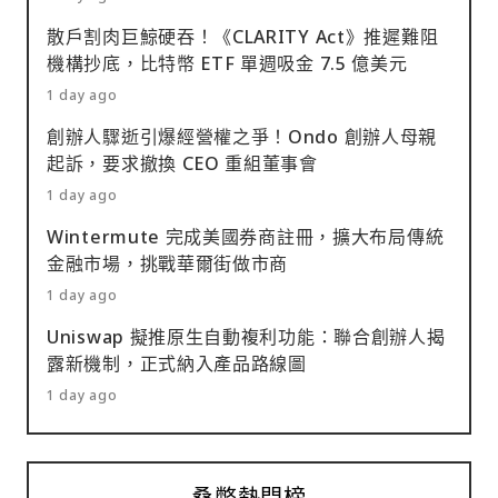
散戶割肉巨鯨硬吞！《CLARITY Act》推遲難阻
機構抄底，比特幣 ETF 單週吸金 7.5 億美元
1 day ago
創辦人驟逝引爆經營權之爭！Ondo 創辦人母親
起訴，要求撤換 CEO 重組董事會
1 day ago
Wintermute 完成美國券商註冊，擴大布局傳統
金融市場，挑戰華爾街做市商
1 day ago
Uniswap 擬推原生自動複利功能：聯合創辦人揭
露新機制，正式納入產品路線圖
1 day ago
桑幣熱門榜