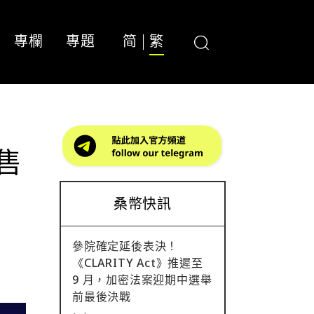
專欄
專題
简
繁
出售
桑幣快訊
參院確定延後表決！
《CLARITY Act》推遲至
9 月，加密法案迎期中選舉
前最後決戰