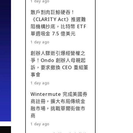
1 day ago
散戶割肉巨鯨硬吞！
《CLARITY Act》推遲難
阻機構抄底，比特幣 ETF
單週吸金 7.5 億美元
1 day ago
創辦人驟逝引爆經營權之
爭！Ondo 創辦人母親起
訴，要求撤換 CEO 重組董
事會
1 day ago
Wintermute 完成美國券
商註冊，擴大布局傳統金
融市場，挑戰華爾街做市
商
1 day ago