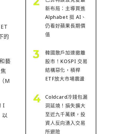
新布局：主導買進
Alphabet 挺 AI、
仍看好蘋果長期價
ET
值
創下的
韓國散戶加速撤離
 和藝
股市！KOSPI 交易
結構惡化，槓桿
聚焦
ETF放大市場震盪
猿（M
Coldcard冷錢包漏
 I
洞延燒！損失擴大
至近九千萬鎂，投
，以
資人反向湧入交易
所避險