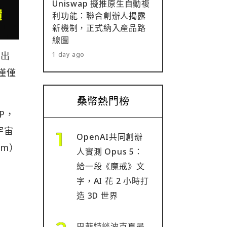
Uniswap 擬推原生自動複
利功能：聯合創辦人揭露
新機制，正式納入產品路
線圖
權出
1 day ago
品僅僅
桑幣熱門榜
IP，
宇宙
OpenAI共同創辦
um）
人實測 Opus 5：
給一段《魔戒》文
字，AI 花 2 小時打
造 3D 世界
巴菲特談波克夏最