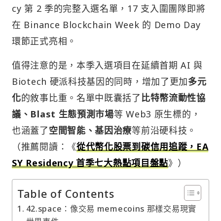
cy 第 2 季的完整入選名單，17 支入圍團隊即將
在 Binance Blockchain Week 的 Demo Day
環節正式亮相。
值得注意的是，本季入選項目在延續首期 AI 與
Biotech 硬派科技基因的同時，增加了更加
多元
化
的敘事比重。名單中既囊括了
比特幣流動性協
議、Blast 生態預測市場
等 Web3 原生標的，
也涵蓋了
空間智能、基因治療
等前沿硬科技。
（推薦閱讀：《
從代幣化股票到碳信用追蹤，EA
SY Residency 首季七大熱點項目盤點
》）
Table of Contents
42.space：像交易 memecoins 那樣交易現實