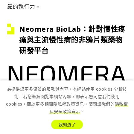
靠的執行力。
Neomera BioLab：針對慢性疼
痛與主流慢性病的非鴉片類藥物
研發平台
為提供您更多優質的服務與內容，本網站使用 cookies 分析技
術。若您繼續閱覽本網站內容，即表示您同意我們使用
cookies，關於更多相關隱私權政策資訊，請閱讀我們的
隱私權
創始團隊：
及安全政策宣示
。
Rebecca Miao
(CEO)：擁​​有 15 年以上藥
我知道了
物研發經驗；曾擔任 AKSO 生物公司首席科