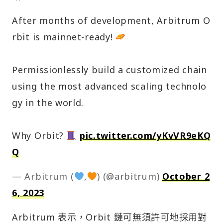
After months of development, Arbitrum O
rbit is mainnet-ready!
Permissionlessly build a customized chain
using the most advanced scaling technolo
gy in the world.
Why Orbit?
pic.twitter.com/yKvVR9eKQ
Q
— Arbitrum (
,
) (@arbitrum)
October 2
6, 2023
Arbitrum 表示，Orbit 鏈可無須許可地採用對