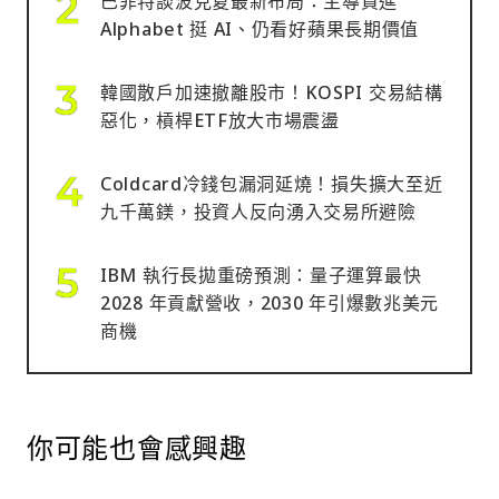
巴菲特談波克夏最新布局：主導買進
Alphabet 挺 AI、仍看好蘋果長期價值
韓國散戶加速撤離股市！KOSPI 交易結構
惡化，槓桿ETF放大市場震盪
Coldcard冷錢包漏洞延燒！損失擴大至近
九千萬鎂，投資人反向湧入交易所避險
IBM 執行長拋重磅預測：量子運算最快
2028 年貢獻營收，2030 年引爆數兆美元
商機
你可能也會感興趣