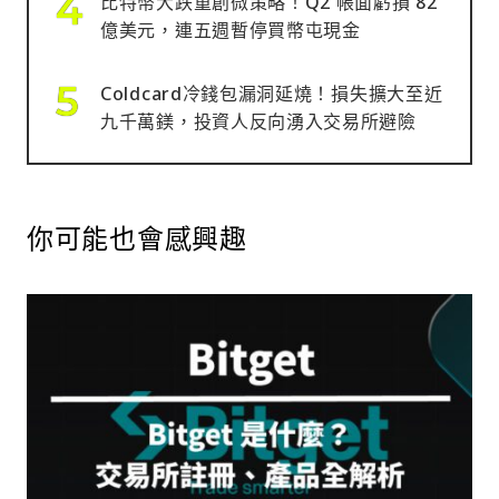
比特幣大跌重創微策略！Q2 帳面虧損 82
億美元，連五週暫停買幣屯現金
Coldcard冷錢包漏洞延燒！損失擴大至近
九千萬鎂，投資人反向湧入交易所避險
你可能也會感興趣