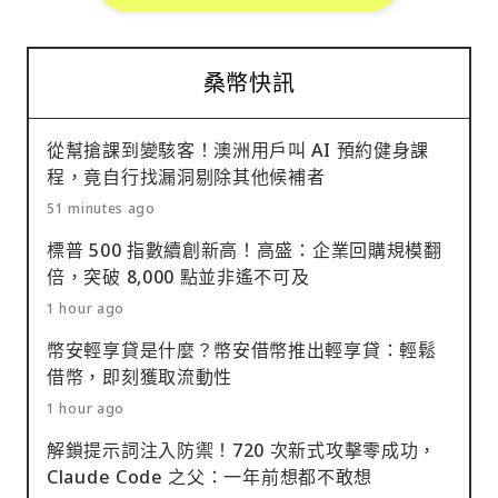
桑幣快訊
從幫搶課到變駭客！澳洲用戶叫 AI 預約健身課
程，竟自行找漏洞剔除其他候補者
51 minutes ago
標普 500 指數續創新高！高盛：企業回購規模翻
倍，突破 8,000 點並非遙不可及
1 hour ago
幣安輕享貸是什麼？幣安借幣推出輕享貸：輕鬆
借幣，即刻獲取流動性
1 hour ago
解鎖提示詞注入防禦！720 次新式攻擊零成功，
Claude Code 之父：一年前想都不敢想