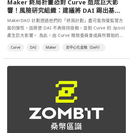
Maker 終局計畫恐對 Curve 造成巨大影
響！風險研究組織：建議將 DAI 踢出基礎
池
MakerDAO 計劃透過他們的「終局計劃」盡可能恢復監管方
面的彈性，這將使 DAI 不再保持掛鉤，並對 Curve 的 3pool
產生巨大影響。 為此，由 Curve 贈款委員會成員所贊助的獨
立風險研究組織 Crypto Risk Assessments 提出了幾項建
Curve
DAI
Maker
去中心化金融（DeFi）
議。