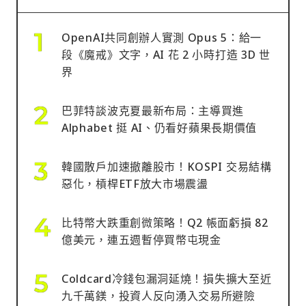
OpenAI共同創辦人實測 Opus 5：給一
段《魔戒》文字，AI 花 2 小時打造 3D 世
界
巴菲特談波克夏最新布局：主導買進
Alphabet 挺 AI、仍看好蘋果長期價值
韓國散戶加速撤離股市！KOSPI 交易結構
惡化，槓桿ETF放大市場震盪
比特幣大跌重創微策略！Q2 帳面虧損 82
億美元，連五週暫停買幣屯現金
Coldcard冷錢包漏洞延燒！損失擴大至近
九千萬鎂，投資人反向湧入交易所避險