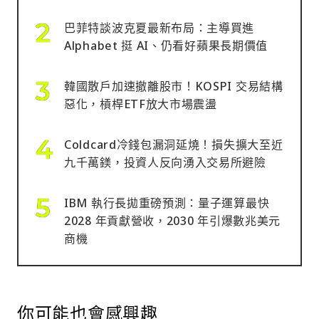
巴菲特談波克夏最新布局：主導買進
Alphabet 挺 AI、仍看好蘋果長期價值
韓國散戶加速撤離股市！KOSPI 交易結構
惡化，槓桿ETF放大市場震盪
Coldcard冷錢包漏洞延燒！損失擴大至近
九千萬鎂，投資人反向湧入交易所避險
IBM 執行長拋重磅預測：量子運算最快
2028 年貢獻營收，2030 年引爆數兆美元
商機
你可能也會感興趣