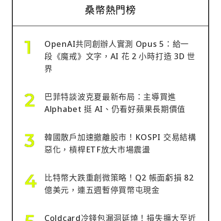
桑幣熱門榜
OpenAI共同創辦人實測 Opus 5：給一
段《魔戒》文字，AI 花 2 小時打造 3D 世
界
巴菲特談波克夏最新布局：主導買進
Alphabet 挺 AI、仍看好蘋果長期價值
韓國散戶加速撤離股市！KOSPI 交易結構
惡化，槓桿ETF放大市場震盪
比特幣大跌重創微策略！Q2 帳面虧損 82
億美元，連五週暫停買幣屯現金
Coldcard冷錢包漏洞延燒！損失擴大至近