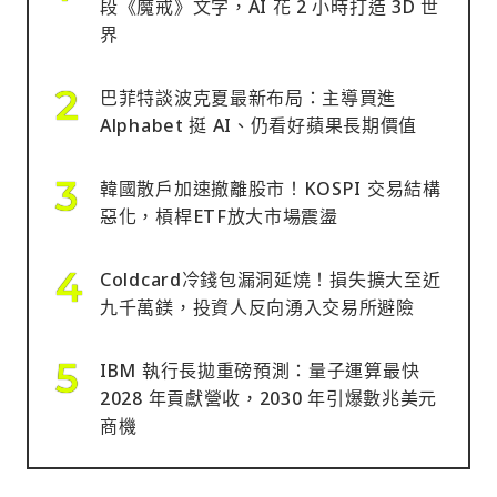
段《魔戒》文字，AI 花 2 小時打造 3D 世
界
巴菲特談波克夏最新布局：主導買進
Alphabet 挺 AI、仍看好蘋果長期價值
韓國散戶加速撤離股市！KOSPI 交易結構
惡化，槓桿ETF放大市場震盪
Coldcard冷錢包漏洞延燒！損失擴大至近
九千萬鎂，投資人反向湧入交易所避險
IBM 執行長拋重磅預測：量子運算最快
2028 年貢獻營收，2030 年引爆數兆美元
商機