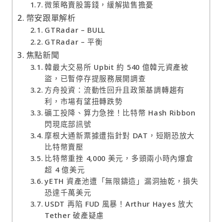
微策略賣股籌錢，緩解拋售擔憂
幣安跟單解析
GTRadar – BULL
GTRadar – 平衡
焦點新聞
韓最大交易所 Upbit 約 540 億韓元資產被
盜，已暫停存提服務展開調查
方舟投資：流動性回升且政策基調轉趨有
利，市場有望扭轉跌勢
礦工投降、算力急挫！比特幣 Hash Ribbon
閃現底部訊號
摩根大通新票據遭指針對 DAT，短期恐放大
比特幣賣壓
比特幣重挫 4,000 美元，多頭兩小時內爆倉
超 4 億美元
yETH 資產池遭「無限鑄造」漏洞抽乾，損失
恐達千萬美元
USDT 再陷 FUD 風暴！Arthur Hayes 放大
Tether 破產疑慮