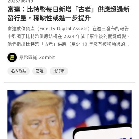
2025/06/19
富達：比特幣每日新增「古老」供應超過新
發行量，稀缺性或進一步提升
富達數位資產（Fidelity Digital Assets）在週三發布的報告
中強調了比特幣供應結構在 2024 年減半事件後的關鍵轉變，
他們指出比特幣「古老」供應（至少 10 年沒有被移動過的比
特幣）已開始超過新挖出的比特幣數量，平均每天有 566 枚
桑幣區識 Zombit
比特幣進入古老供⋯
名人觀點
富達
比特幣