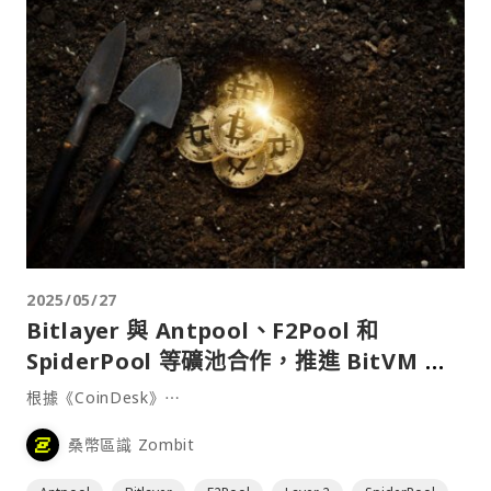
2025/05/27
Bitlayer 與 Antpool、F2Pool 和
SpiderPool 等礦池合作，推進 BitVM 技
術部署
根據《CoinDesk》⋯
桑幣區識 Zombit