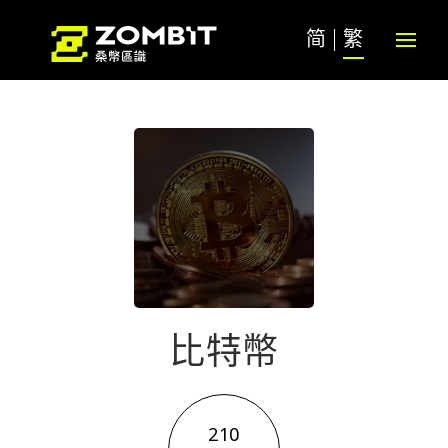
简
繁
比特幣
210