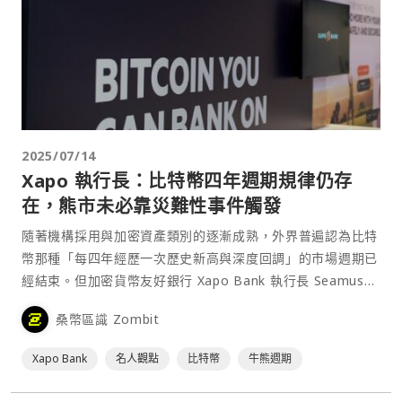
2025/07/14
Xapo 執行長：比特幣四年週期規律仍存
在，熊市未必靠災難性事件觸發
隨著機構採用與加密資產類別的逐漸成熟，外界普遍認為比特
幣那種「每四年經歷一次歷史新高與深度回調」的市場週期已
經結束。但加密貨幣友好銀行 Xapo Bank 執行長 Seamus
Rocca 不認同這種看法，他認為這種週期規律依然存在。⋯
桑幣區識 Zombit
Xapo Bank
名人觀點
比特幣
牛熊週期