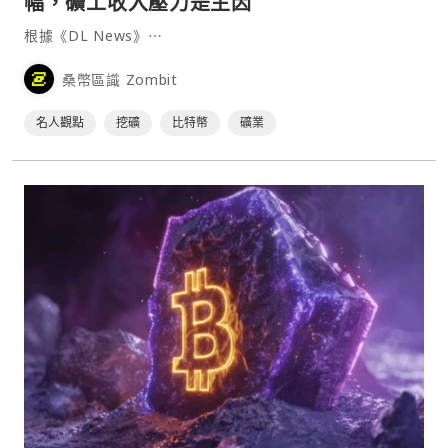
幅，礦工收入壓力是主因
根據《DL News》⋯
桑幣區識 Zombit
名人觀點
挖礦
比特幣
礦業