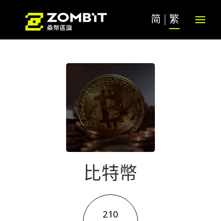
简
繁
比特幣
210