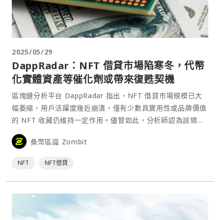
2025/05/29
DappRadar：NFT 借貸市場陷寒冬，代幣
化實體資產等催化劑或帶來復甦契機
區塊鏈分析平台 DappRadar 指出，NFT 借貸市場規模已大
幅萎縮，用戶活躍度幾近崩潰，僅有少數具實用性或品牌價值
的 NFT 收藏仍維持一定作用。儘管如此，分析師認為該領域
仍具潛力，若能引入如代幣化的房地產或收益型資產等鏈上
桑幣區識 Zombit
RWA，有望為市場提供更穩定、可信的抵⋯
NFT
NFT借貸