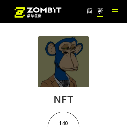
简
繁
NFT
140