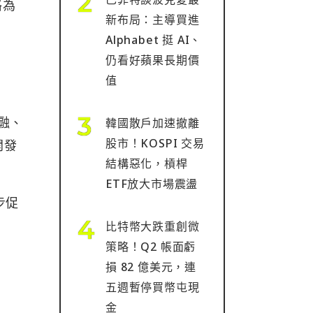
格為
新布局：主導買進
Alphabet 挺 AI、
仍看好蘋果長期價
值
金融、
韓國散戶加速撤離
股市！KOSPI 交易
開發
結構惡化，槓桿
ETF放大市場震盪
步促
比特幣大跌重創微
策略！Q2 帳面虧
損 82 億美元，連
五週暫停買幣屯現
金