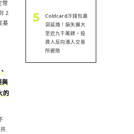
定幣
 2
Coldcard冷錢包漏
從基
洞延燒！損失擴大
至近九千萬鎂，投
資人反向湧入交易
所避險
、
要與
大的
不
公共