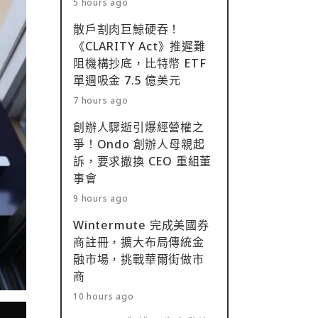
5 hours ago
散戶割肉巨鯨硬吞！
《CLARITY Act》推遲難
阻機構抄底，比特幣 ETF
單週吸金 7.5 億美元
7 hours ago
創辦人驟逝引爆經營權之
爭！Ondo 創辦人母親起
訴，要求撤換 CEO 重組董
事會
9 hours ago
Wintermute 完成美國券
商註冊，擴大布局傳統金
融市場，挑戰華爾街做市
商
10 hours ago