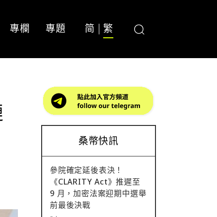
專欄
專題
简
繁
鏈
桑幣快訊
參院確定延後表決！
《CLARITY Act》推遲至
9 月，加密法案迎期中選舉
前最後決戰