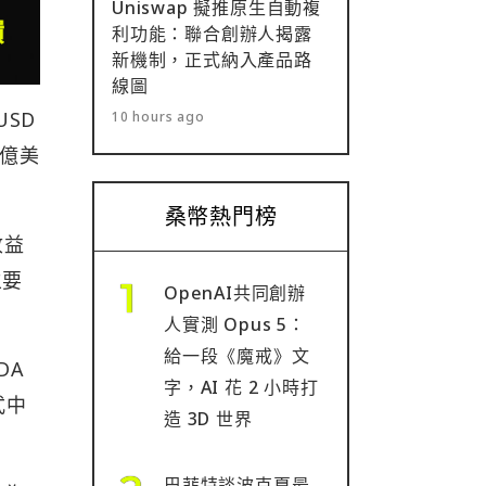
Uniswap 擬推原生自動複
利功能：聯合創辦人揭露
新機制，正式納入產品路
線圖
USD
10 hours ago
 億美
桑幣熱門榜
收益
主要
OpenAI共同創辦
人實測 Opus 5：
給一段《魔戒》文
DA
字，AI 花 2 小時打
式中
造 3D 世界
巴菲特談波克夏最