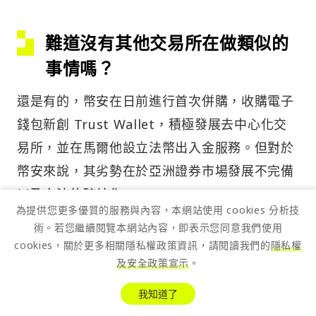
難道沒有其他交易所在做類似的
事情嗎？
還是有的，幣安在日前進行首次併購，收購電子
錢包新創 Trust Wallet，積極發展去中心化交
易所，並在馬爾他設立法幣出入金服務。但對於
幣安來說，其劣勢在於亞洲證券市場發展不完備
以及立法的碎片化。
為提供您更多優質的服務與內容，本網站使用 cookies 分析技
Coinbase 只要說服美國證券委員會以及相關立
術。若您繼續閱覽本網站內容，即表示您同意我們使用
cookies，關於更多相關隱私權政策資訊，請閱讀我們的
隱私權
法機構便能大力推動相關產業代幣化，美國國內
及安全政策宣示
。
的機構投資人與金融體系也相當成熟，不會為推
我知道了
動的過程帶來太多阻力。反觀亞洲市場，證券市