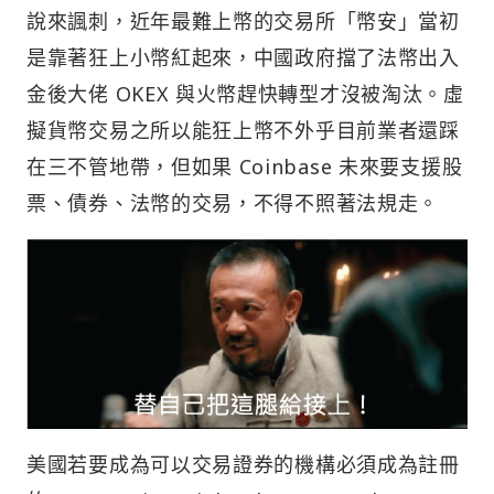
說來諷刺，近年最難上幣的交易所「幣安」當初
是靠著狂上小幣紅起來，中國政府擋了法幣出入
金後大佬 OKEX 與火幣趕快轉型才沒被淘汰。虛
擬貨幣交易之所以能狂上幣不外乎目前業者還踩
在三不管地帶，但如果 Coinbase 未來要支援股
票、債券、法幣的交易，不得不照著法規走。
美國若要成為可以交易證券的機構必須成為註冊