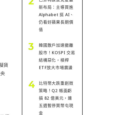
新布局：主導買進
Alphabet 挺 AI、
仍看好蘋果長期價
值
韓國散戶加速撤離
股市！KOSPI 交易
結構惡化，槓桿
虛擬貨
ETF放大市場震盪
中央
比特幣大跌重創微
策略！Q2 帳面虧
損 82 億美元，連
五週暫停買幣屯現
金