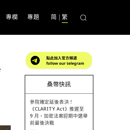
專欄
專題
简
繁
與
桑幣快訊
參院確定延後表決！
《CLARITY Act》推遲至
9 月，加密法案迎期中選舉
前最後決戰