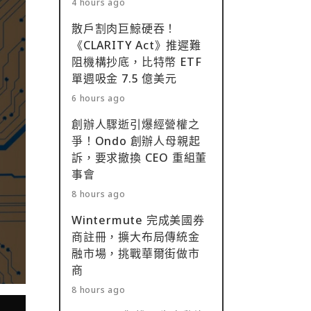
4 hours ago
散戶割肉巨鯨硬吞！
《CLARITY Act》推遲難
阻機構抄底，比特幣 ETF
單週吸金 7.5 億美元
6 hours ago
創辦人驟逝引爆經營權之
爭！Ondo 創辦人母親起
訴，要求撤換 CEO 重組董
事會
8 hours ago
Wintermute 完成美國券
商註冊，擴大布局傳統金
融市場，挑戰華爾街做市
商
8 hours ago