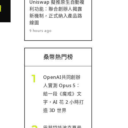
Uniswap 擬推原生自動複
利功能：聯合創辦人揭露
新機制，正式納入產品路
線圖
9 hours ago
桑幣熱門榜
OpenAI共同創辦
人實測 Opus 5：
給一段《魔戒》文
字，AI 花 2 小時打
造 3D 世界
巴菲特談波克夏最