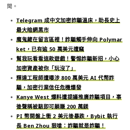
聞。
Telegram 成中文加密詐騙溫床，助長史上
最大暗網黑市
魔鬼藏在留言區裡！詐騙觸手伸向 Polymar
ket，已有逾 50 萬美元遭竊
幫我玩看看這款遊戲！警惕詐騙新招，小心
加密資產被你「玩沒了」
輝達工程師遭曝涉 800 萬美元 AI 代幣詐
騙，加密行業信任危機爆發
Kanye West 爆料遭提議推廣詐騙項目，事
後聲稱被駭即可躺賺 200 萬鎂
PI 幣開盤上衝 2 美元後暴跌，Bybit 執行
長 Ben Zhou 狠嗆：詐騙就是詐騙！