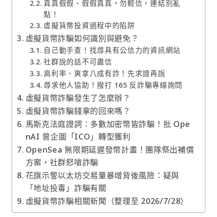
真真假假、假假真真，勿輕信，連結別亂
點！
虛擬貨幣投資過程中的陷阱
虛擬貨幣詐騙如何識別與避免？
自己動手查！找尋具有公信力的資訊網站
社群說的話不可盡信
高利率、爽拿八成有詐！先求證再說
尋求他人協助！撥打 165 反詐騙專線詢問
虛擬貨幣詐騙發生了怎麼辦？
虛擬貨幣詐騙錢拿的回來嗎？
馬斯克法庭證詞：多數加密幣皆詐騙！批 Ope
nAI 曾企圖「ICO」轉型獲利
OpenSea 無限期延遲發幣計畫！團隊祭出補償
方案，社群怒嗆詐騙
花旗示警以太坊交易量暴增背後風險：疑與
「地址投毒」詐騙有關
虛擬貨幣詐騙相關新聞（整理至 2026/7/28）