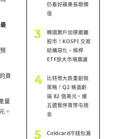
仍看好蘋果長期價
值
現最
韓國散戶加速撤離
股市！KOSPI 交易
在預
結構惡化，槓桿
ETF放大市場震盪
的貴
比特幣大跌重創微
策略！Q2 帳面虧
損 82 億美元，連
產量
五週暫停買幣屯現
美元。
金
Coldcard冷錢包漏