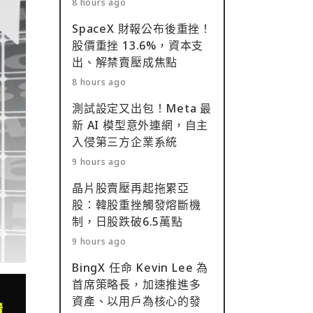
8 hours ago
SpaceX 財報公布後重挫！
股價重挫 13.6%，資本支
出、解禁賣壓成焦點
8 hours ago
測試設定又出包！Meta 最
新 AI 模型意外連網，自主
入侵第三方企業系統
9 hours ago
晶片股賣壓再起拖累亞
股：韓股重挫觸發熔斷機
制，日股跌破6.5萬點
9 hours ago
BingX 任命 Kevin Lee 為
首席策略長，加速推進多
資產、以用戶為核心的發