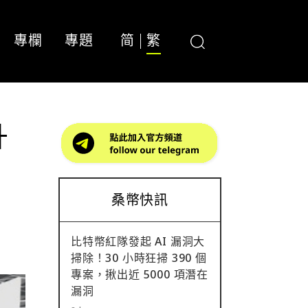
專欄
專題
简
繁
升
桑幣快訊
比特幣紅隊發起 AI 漏洞大
掃除！30 小時狂掃 390 個
專案，揪出近 5000 項潛在
漏洞