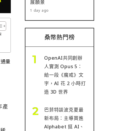
展願景
1 day ago
深
桑幣熱門榜
OpenAI共同創辦
流通量
人實測 Opus 5：
給一段《魔戒》文
字，AI 花 2 小時打
造 3D 世界
年產
巴菲特談波克夏最
新布局：主導買進
Alphabet 挺 AI、
為稀