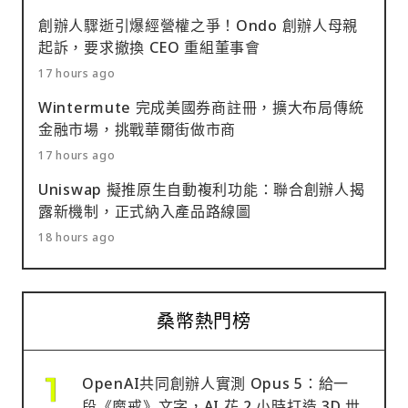
創辦人驟逝引爆經營權之爭！Ondo 創辦人母親
起訴，要求撤換 CEO 重組董事會
17 hours ago
Wintermute 完成美國券商註冊，擴大布局傳統
金融市場，挑戰華爾街做市商
17 hours ago
Uniswap 擬推原生自動複利功能：聯合創辦人揭
露新機制，正式納入產品路線圖
18 hours ago
桑幣熱門榜
OpenAI共同創辦人實測 Opus 5：給一
段《魔戒》文字，AI 花 2 小時打造 3D 世