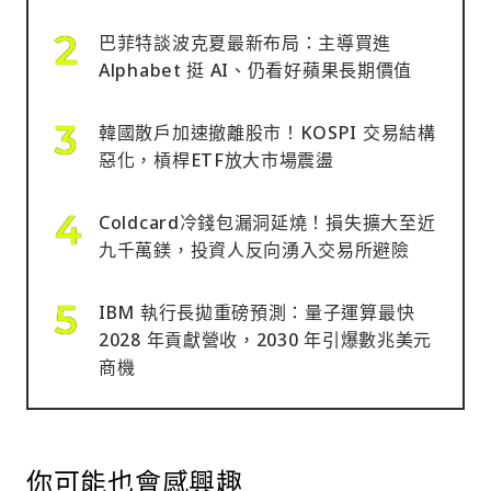
巴菲特談波克夏最新布局：主導買進
Alphabet 挺 AI、仍看好蘋果長期價值
韓國散戶加速撤離股市！KOSPI 交易結構
惡化，槓桿ETF放大市場震盪
Coldcard冷錢包漏洞延燒！損失擴大至近
九千萬鎂，投資人反向湧入交易所避險
IBM 執行長拋重磅預測：量子運算最快
2028 年貢獻營收，2030 年引爆數兆美元
商機
你可能也會感興趣